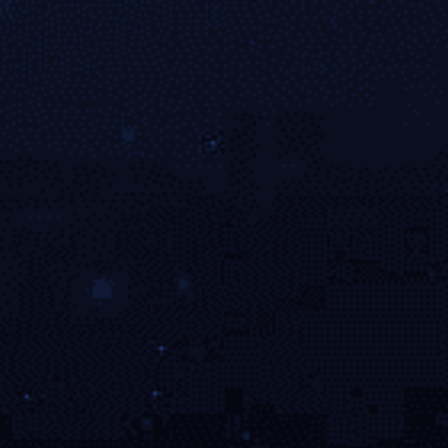
仍期待重返
离队仍期待重返巴萨一线队”...
莱利的后续
加盟后，迈阿密热火总裁帕特·...
联系我们
快速导航
西省宝鸡市渭滨区高新大道128
App下载
路十字宏运佳苑4-1201
关于我们
隐私政策
用户协议
ort@camerondowntown.com
网站地图