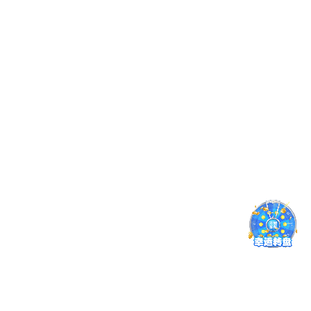
值得注意的是，当一个年轻天才被其他大牌俱乐部盯
上时，其内心其实承受着不小压力。在这种情况下，
如果无法平衡个人理想与现实情况之间的矛盾，很可
能导致其发挥失常。因此，从长远来看，有时候保持
现状并持续进步，比短期内频繁跳槽来的更加明智。
4、球迷与媒体反应
对于韦德拉奥果拒绝利物浦报价并选择留下这一决
定，各方反响不一。一些忠实于莱比锡红牛的小伙子
们纷纷表示支持，他们认为这体现了球员对家乡球队
深厚感情，也展现了追求梦想的不懈努力。同时，这
种选择也提升了他在粉丝心目中的形象，让大家更期
待他的后续表现。
然而，也有一些批评声音指出，在如今竞争激烈的大