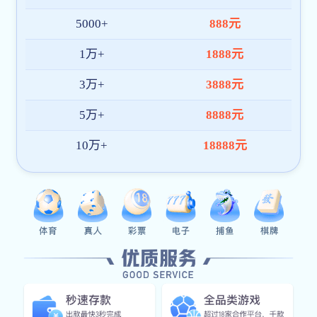
为球队贡献了大量进攻组织与防守覆盖。
他的表现吸引了众多豪门球队的关注，其中利物浦便
是最具影响力的一支。面对外界对他加盟其他球队的
猜测，韦德拉奥果明确表态希望继续在莱比锡成长，
并为球队实现更高目标而努力。这种专注于自身发展
的态度，无疑显示了他的职业素养。
此外，韦德拉奥果也认识到，在这样的环境中能够得
到更多出场机会，对于自己职业生涯的发展至关重
要。他相信，在教练团队以及队友们的支持下，可以
进一步提升自己的能力，实现突破。
2、莱比锡俱乐部的现状与未来
莱比锡红牛近年来表现稳健，在德国足球联赛中逐渐
崭露头角。俱乐部不仅在国内赛事中的竞争力日益增