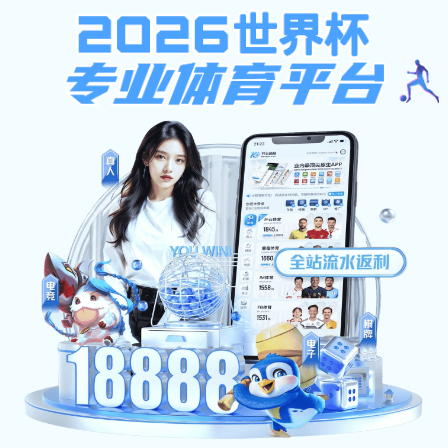
注册入口
米兰体育
APP与网页版入口｜
畅享全球体育赛事与数据服务
欢迎访问
米兰体育
，提供全面覆盖足球、篮
球、电竞等项目的赛事资讯与数据内容， 支持
APP下载
与
网页使用
，每日同步更新千场比
赛，聚焦热门体育内容， 助您轻松获取赛事动
态，掌握比赛节奏。
手机App
网页版