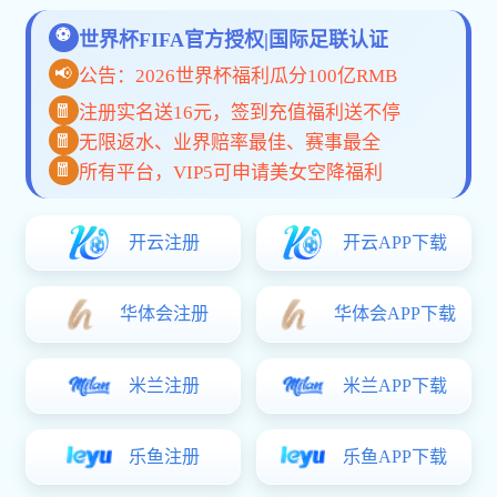
韦德拉奥果回应利物浦报价称下赛
季将坚定留在莱比锡
2026-06-28 14:19
56 次阅读
首页
/
体育热讯
在足球转会市场上，球员的去留一直是备受关注的话
题。近日，莱比锡红牛的中场球员韦德拉奥果对利物