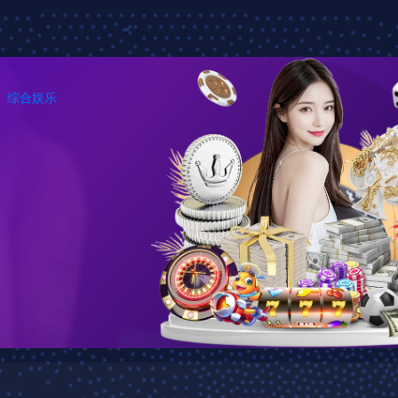
App下载
关于我们
体育热讯
P与网页版入口｜畅享全球体育
球、篮球、电竞等项目的赛事资讯与数据内容， 支
聚焦热门体育内容， 助您轻松获取赛事动态，掌
手机App
网页版