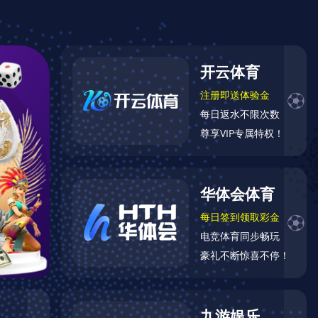
注册入口
赛事与数据服务
持
APP下载
与
网页使用
，每日同步更新
握比赛节奏。