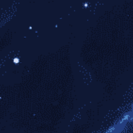
隆索执教能力和前景的一些看法。从近期媒体报道来看，该俱乐
了对他目前成绩的不满，也暗示着他们希望看到更具创新能力或
争力的平台，需要一位能够迅速提升球队状态并兼顾青训发展的
认为无法满足俱乐部高标准发展的需求。
身优势，并加强自身能力。在此基础之上，再寻求与俱乐部管理
提高自身执教水平，从而赢得更大的信任与机会。
。对于恩佐帕尔默来说，如果他希望在职业生涯中取得成功，就
一次出场机会来证明自己。而这也需要他不断调整心态，应对来
就必须重新审视自己的执教理念及用人策略。他需要意识到，每