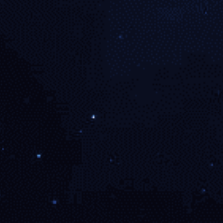
本文将深入分析贝尔戈米对G·拉莫
2026-07-19
巴黎官方宣布20多位足球名宿
近日，巴黎官方宣布将有20多位足
2026-06-22
米兰体育
米兰体育官方网站【KY1.AC】官网认
陕
证:手机版、app下载、登录入口、官
号和谐
方网站、网页版、平台、网址、地
址、注册、娱乐，米兰体育(中国)官方
supp
网站欢迎大家选择真正的官方通道，
同时我们提供全天候7x24小时在线服
务，第一时间处理各类问题，正规集