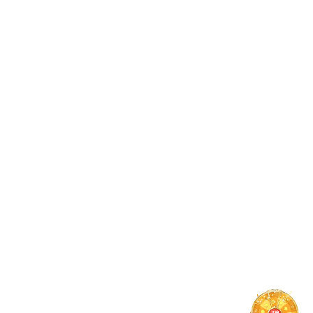
然而，如果此时失去了核心球员，那么即使引入再优
秀的新秀，也未必能填补空缺。这就要求管理层必须
慎重考虑，不仅要评估新人的能力，还要考虑如何围
绕新加入球员构建新的战术体系。同时，在选秀之
后，如果仍然无法保住字母哥，那么新的组合又该如
何实现默契合作，也是一个挑战。
由此可见，今年选秀不仅关乎短期内实力增强，更是
长期战略布局的一部分。如果能成功留住字母哥，并
通过选秀进一步完善阵容，那么未来几年内，他们完
全有机会重新成为东部强敌。因此，对于管理层来
说，这段时间至关重要，需要认真权衡各项因素，以
制定出最佳方案。
4、对联盟格局的潜在影响