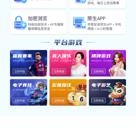
巨大的空缺。因此，从多个角度来看，字母哥无疑是
目前NBA最具价值的球员之一，他的去留将深刻影响
到未来多年的比赛走势。
2、雄鹿队现状与前景分析
当前，雄鹿队正处于重建与争冠并存的重要阶段。尽
管他们曾经获得过总冠军，但随着其他强队如凯尔特
人、勇士等逐渐崛起，雄鹿面临着巨大的压力。在这
种背景下，如果失去字母哥，无疑会让球队重回重建
期，对未来造成不利影响。
此外，目前球队阵容中还有一些年轻有潜力的球员，
例如米德尔顿和霍乐迪，他们都能够在一定程度上承
担起进攻责任。然而，与顶级超级明星相比，这些球
员尚显不足。如果没有像字母哥这样绝对核心存在，