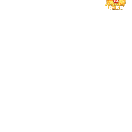
如果最终确认字母哥离开，将会对整个联盟产生深远
影响。他作为现役顶尖球星之一，其转会必然引发众
多球队之间的大规模交易与调整。其他强队势必会借
机加强自身实力，而弱旅则可能趁机打造全新阵容，
从而改变当前联盟格局。
尤其是在自由市场上，各支争冠球队肯定会纷纷向其
抛出橄榄枝，希望能够吸纳这样的明星级别玩家。在
这种情况下，不同城市间关于篮球吸引力的话题也会
重新被提及，一些市场较小却有潜力升值空间的新兴
城市可能因此获得更多关注，而传统豪门则需面对更
大的竞争压力。
同时，这种变化还可能导致联盟内部力量对比的不均
衡。例如，一旦某支超强球队成功签下字母哥，其整