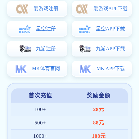
锁定了意甲冠军，并成功续写辉煌历史，再添第21
冠。这一荣耀时刻不仅是对球队努力和实力的认可，
更是广大球迷心目中的梦想成真。本文将从四个方面
详细阐述国米夺冠之路，包括球队的战术演变、核心
球员表现、教练团队贡献以及球迷支持的重要性，全
面展现这一伟大时刻背后的故事与意义。
1、球队战术演变
在本赛季，国米在战术上进行了大胆的尝试与调整。
从开赛初期的防守反击策略，到后来的控球为主，球
队在不同阶段展现出了强大的适应能力。这样的变化
不仅让对手难以捉摸，也提高了自己的整体竞技水
平。
尤其是在面对强敌时，国米通过灵活多变的阵型布