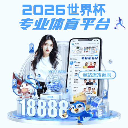
注册入口
米兰体育
APP与网页版入口｜
畅享全球体育赛事与数据服务
欢迎访问
米兰体育
，提供全面覆盖足球、篮
球、电竞等项目的赛事资讯与数据内容， 支持
APP下载
与
网页使用
，每日同步更新千场比
赛，聚焦热门体育内容， 助您轻松获取赛事动
态，掌握比赛节奏。
手机App
网页版