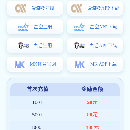
影响。首先，我们将回顾巴萨在本赛季欧冠中的表
现，并讨论这一结果对球队引援策略的直接影响。接
着，将重点分析拉什福德的表现以及他在赛季中的重
要性，进而探讨为何即便如此，巴萨仍然做出了放弃
买断的决定。此外，我们还将关注其他潜在引援目
标，以及巴萨未来可能采取的战略调整。最后，通过
归纳总结，评估巴萨此举是否能够为他们带来长远利
益。
1、欧冠出局背景分析
本赛季，对于巴塞罗那来说，欧冠联赛是一个不小的
挑战。球队在小组赛阶段表现波动，尽管有些场次展
现了良好的竞技状态，但关键时刻却频频失误，最终
未能晋级淘汰赛。这一结果不仅让球迷失望，也使得