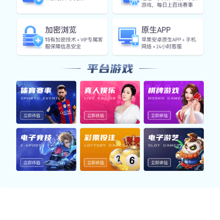
2、拉什福德本赛季表现回顾
尽管巴萨最终选择放弃拉什福德，但不可否认的是，
他在本赛季中的表现相当亮眼。在曼联队内，他不仅
承担了攻击线的重要职责，还通过个人能力为球队贡
献了多粒进球和助攻。尤其是在与强队交锋时，他总
能以敏捷的跑位撕开对方防线，为球队创造机会。
此外，拉什福德在场上的拼搏精神和职业素养也赢得
了众多赞誉。他不仅具备速度和技术，还有良好的场
上意识，这样全面化的发展，让他成为不少欧洲豪门
争抢的对象。而正因如此，即便身处逆境，他依旧保
持较高水平，这进一步增强了他在转会市场上的吸引
力。
然而，尽管他的表现理应受到认可，但考虑到团队整