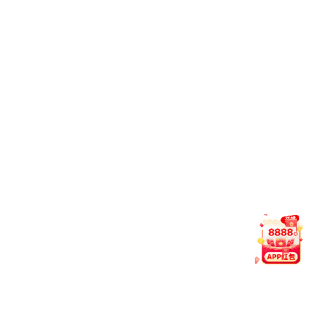
中迎来崭新机遇。
总结：
综上所述，本赛季对于巴萨而言是一次深刻反思与自
我审视之旅。在面对欧冠出局带来的巨大压力时，他
们不得不权衡各种因素，从而作出艰难但必要的决
策，包括放弃对拉什福德的买断。然而，这并不是终
点，而是新的开始，通过对此次事件进行深刻剖析，
我们可以看到俱乐部正在积极寻求变化与突破，为未
来的发展铺平道路。
最终，希望经过此次风波之后，巴尔韦徳能够带领球
队走出阴霾，实现新的辉煌。而对于球迷来说，更希
望能够见证一个更加团结、更具竞争力的新巴萨，再