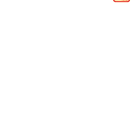
追求技术上的完美，更要学会如何处理压力与挑战，
这是通往成功不可或缺的一部分。只有这样，才能真
正成为篮球历史上的传奇人物！
上一篇：
德保罗再战世界杯以梦想和热情迎…
下一篇：
龙赛罗与六名记者探讨内格雷拉案
相关推荐文章