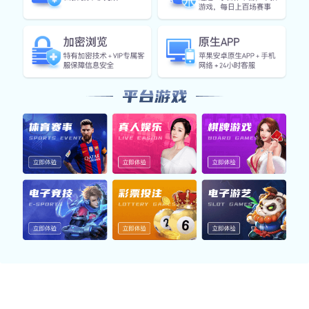
2、关键时刻常隐身
虽然哈登在场上展现了卓越的进攻能力，但他在比赛
中的关键时刻却往往显得不够积极。在许多重要赛事
中，当比赛进入白热化阶段，球队需要他的领导和稳
定性时，他却似乎陷入了一种低迷状态。这种情况让
很多球迷感到失望，也引发了关于其心理素质和临场
表现的问题。
例如，在一些紧张刺激的决胜局里，哈登有时候选择
过于保守，不敢承担起更多责任。当球队落后的时
候，他反而可能会缩手缩脚，而不是主动出击去扭转
局势。这一点在G7比赛中尤为明显，让人不得不思考
这是否与他的心理因素有关。
除了心理因素，战术安排也可能影响他的发挥。有时