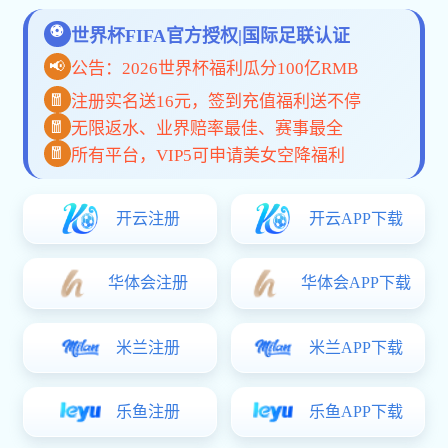
布泽尔点评哈登在G7表现称其进攻
能力卓越但关键时刻常隐身
2026-06-27 00:20
61 次阅读
首页
/
体育热讯
在最近的G7比赛中，布泽尔对哈登的表现进行了点
评，认为尽管哈登展现了卓越的进攻能力，但在关键