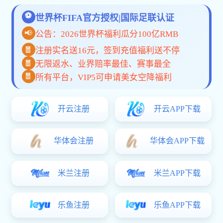
尤文图斯为B席准备800万欧年薪的
21合同及奖金激励方案
2026-06-21 15:09
64 次阅读
首页
/
体育热讯
尤文图斯近期为其引援目标B席准备了一份年薪800万
欧元的2+1合同，并附带奖金激励方案。这一计划不