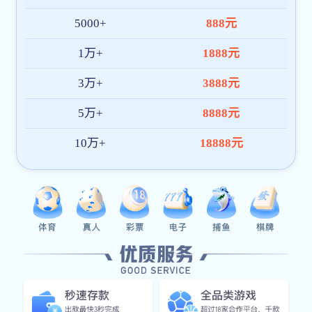
势。在这样的背景下，引入具有一定国际比赛经验和
高水平竞技状态的球员无疑可以增强球队整体实力。
通过签约B席，尤文希望可以提升中场控制力，为球
队提供更多进攻选择，这也是他们未来争夺冠军的重
要一步。
最后，从经济角度来看，这份800万欧元年薪的合同
对于俱乐部来说是相对可控的支出，同时也能吸引更
多顶级球员加盟。通过合理配置薪资结构，尤文不仅
能够维持良好的财务状况，还能进一步提升球队声
望，以吸引其他优秀球员加入。
2、B席个人特点与实力
B席是一名技术全面且极具创造力的中场球员，他在
传球、控球和防守等方面都有着出色表现。他善于阅