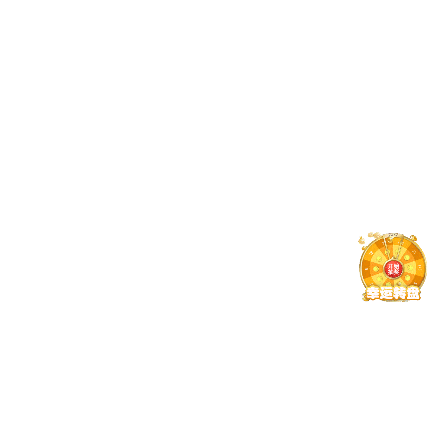
效导向，同时也降低了因未来风险而可能导致的不确
定性。此外，通过合理设置合约条款，可以有效避免
高额薪资给俱乐部带来的财政压力，从长远来看，这
样做是明智之举。
4、潜在影响分析
B席加盟后，有望迅速融入球队战术体系，对整个中
场产生积极影响。他独特的传控风格将为尤文提供更
多战术变化，使得球队在面对不同对手时能够游刃有
余。此外，与现有队友之间默契配合也将随着时间推
移而不断增强，从而形成更加稳固且富有威胁性的进
攻组合。
从长远来看，此次签约也可能促成其他优质球员关注
到尤文图斯这一平台。当看到知名球星愿意加盟并接