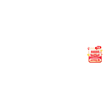
后的智慧决策模式，让我们期待这位天才中场的新篇
章将在都灵书写出新的辉煌历史。
综上所述，通过审视转会背后的多重因素，我们可以
看到，在现代足球愈加复杂化的大环境下，各个豪门
都需不断寻找适合自身发展的路径，而像此次签约一
样兼顾短期效果与长期利益的方法，将成为未来转会
市场的新常态。期待B席能够在这里大放异彩，为尤
文本季争冠添砖加瓦！
上一篇：
帕尔默落选世界杯后与朋友狂欢畅…